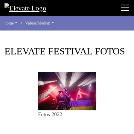
SIE
home
Videos/Medien
BEFINDEN
SICH
HIER:
BEGINN
ELEVATE FESTIVAL FOTOS
DES
SEITENBEREICHS:
INHALT
Fotos 2022