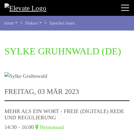
SIE
home
Diskurs
Sprecher:innen
BEFINDEN
SICH
HIER:
BEGINN
SYLKE GRUHNWALD
(DE)
DES
SEITENBEREICHS:
INHALT
FREITAG, 03 MÄR 2023
MEHR ALS EIN WORT - FREIE (DIGITALE) REDE
UND REGULIERUNG
14:30 - 16:00
Heimatsaal