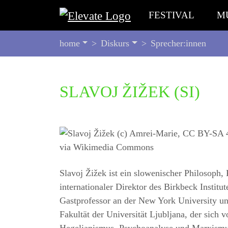
FESTIVAL
M
SIE
home
Diskurs
Sprecher:innen
BEFINDEN
SICH
HIER:
BEGINN
SLAVOJ ŽIŽEK
(SI)
DES
SEITENBEREICHS:
INHALT
Slavoj Žižek ist ein slowenischer Philosoph, K
internationaler Direktor des Birkbeck Institu
Gastprofessor an der New York University un
Fakultät der Universität Ljubljana, der sich 