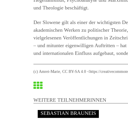
Hegelianismus, Psychoanalyse und Marxismus)
und Theologie beschäftigt.
Der Slowene gilt als einer der wichtigsten De
akademischen Werken zu politischer Theorie,
vielgelesenen Veröffentlichungen in Zeitschr
– und mitunter eigenwilligen Auftritten – hat
und internationalen Einfluss aufgebaut, sond
(c) Amrei-Marie, CC BY-SA 4.0 <https://creativecommons
Zurück
zur
WEITERE TEILNEHMERINNEN
Übersicht
SEBASTIAN BRAUNEIS
Ende