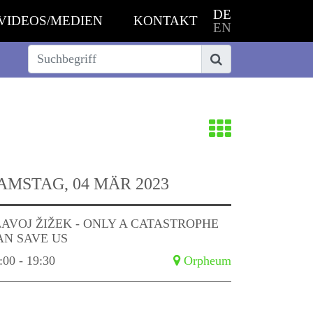
DE
VIDEOS/MEDIEN
KONTAKT
EN
Suche
Suchen
Zurück
zur
AMSTAG, 04 MÄR 2023
Übersich
LAVOJ ŽIŽEK - ONLY A CATASTROPHE
AN SAVE US
:00 - 19:30
Orpheum