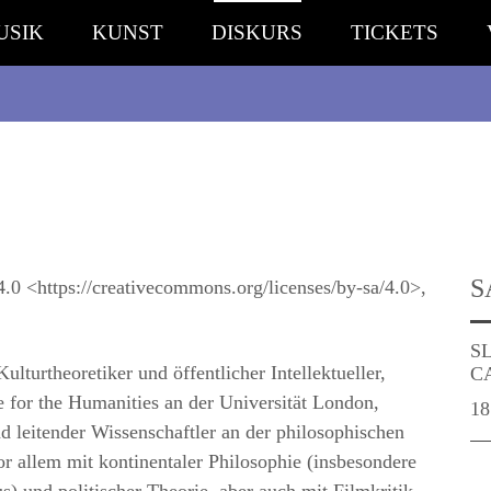
USIK
KUNST
DISKURS
TICKETS
S
S
ulturtheoretiker und öffentlicher Intellektueller,
C
te for the Humanities an der Universität London,
18
d leitender Wissenschaftler an der philosophischen
vor allem mit kontinentaler Philosophie (insbesondere