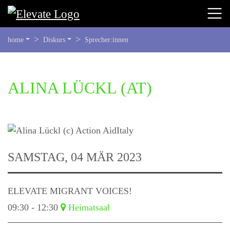
SIE
home
Diskurs
Sprecher:innen
BEFINDEN
SICH
HIER:
BEGINN
ALINA LÜCKL
(AT)
DES
SEITENBEREICHS:
INHALT
SAMSTAG, 04 MÄR 2023
ELEVATE MIGRANT VOICES!
09:30 - 12:30
Heimatsaal