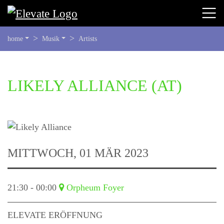
SIE
home
Musik
Artists
BEFINDEN
SICH
HIER:
BEGINN
LIKELY ALLIANCE
(AT)
DES
SEITENBEREICHS:
INHALT
MITTWOCH, 01 MÄR 2023
21:30 - 00:00
Orpheum Foyer
ELEVATE ERÖFFNUNG