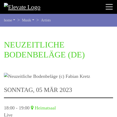
SIE
home
Musik
Artists
BEFINDEN
SICH
HIER:
BEGINN
NEUZEITLICHE
DES
BODENBELÄGE
(DE)
SEITENBEREICHS:
INHALT
SONNTAG, 05 MÄR 2023
18:00 - 19:00
Heimatsaal
Live