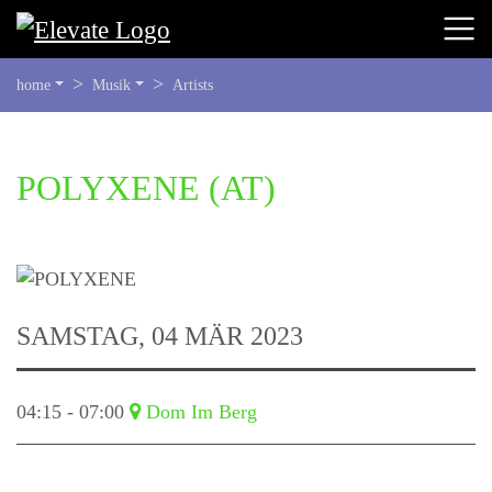
SIE
home
Musik
Artists
BEFINDEN
SICH
HIER:
BEGINN
POLYXENE
(AT)
DES
SEITENBEREICHS:
INHALT
SAMSTAG, 04 MÄR 2023
04:15 - 07:00
Dom Im Berg