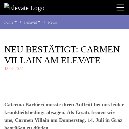
SIE
home
Festival
News
BEFINDEN
SICH
HIER:
BEGINN
NEU BESTÄTIGT: CARMEN
DES
VILLAIN AM ELEVATE
SEITENBEREICHS:
INHALT
13.07.2022
Caterina Barbieri musste ihren Auftritt bei uns leider
krankheitsbedingt absagen. Als Ersatz freuen wir
uns, Carmen Villain am Donnerstag, 14. Juli in Graz
begrüßen zu dürfen.