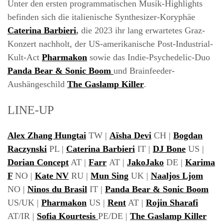
Unter den ersten programmatischen Musik-Highlights
befinden sich die italienische Synthesizer-Koryphäe
Caterina Barbieri
,
die 2023 ihr lang erwartetes Graz-
Konzert nachholt, der US-amerikanische Post-Industrial-
Kult-Act
Pharmakon
sowie das Indie-Psychedelic-Duo
Panda Bear & Sonic Boom
und Brainfeeder-
Aushängeschild
The Gaslamp Killer
.
LINE-UP
Alex Zhang Hungtai
TW |
Aïsha Devi
CH |
Bogdan
Raczynski
PL |
Caterina Barbieri
IT |
DJ Bone
US |
Dorian Concept
AT |
Farr
AT |
JakoJako
DE |
Karima
F
NO |
Kate NV
RU |
Mun Sing
UK |
Naaljos Ljom
NO |
Ninos du Brasil
IT |
Panda Bear & Sonic Boom
US/UK |
Pharmakon
US |
Rent
AT |
Rojin Sharafi
AT/IR |
Sofia Kourtesis
PE/DE |
The Gaslamp Killer