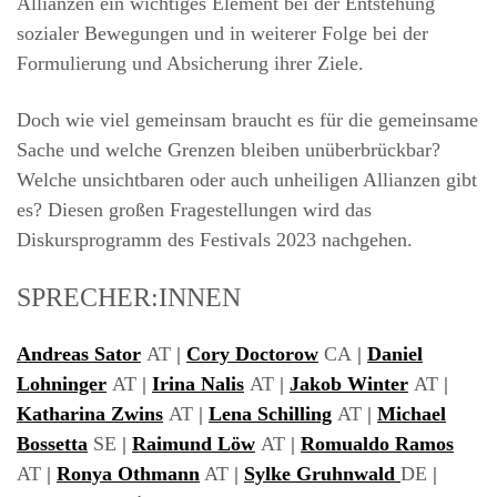
Allianzen ein wichtiges Element bei der Entstehung
sozialer Bewegungen und in weiterer Folge bei der
Formulierung und Absicherung ihrer Ziele.
Doch wie viel gemeinsam braucht es für die gemeinsame
Sache und welche Grenzen bleiben unüberbrückbar?
Welche unsichtbaren oder auch unheiligen Allianzen gibt
es? Diesen großen Fragestellungen wird das
Diskursprogramm des Festivals 2023 nachgehen.
SPRECHER:INNEN
Andreas Sator
AT
|
Cory Doctorow
CA
|
Daniel
Lohninger
AT
|
Irina Nalis
AT
|
Jakob Winter
AT
|
Katharina Zwins
AT
|
Lena Schilling
AT
|
Michael
Bossetta
SE
|
Raimund Löw
AT
|
Romualdo Ramos
AT
|
Ronya Othmann
AT
|
Sylke Gruhnwald
DE
|