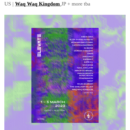
US |
Waq Waq Kingdom
JP + more tba