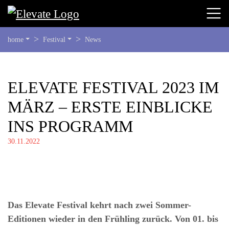
SIE
home
Festival
News
BEFINDEN
SICH
HIER:
BEGINN
ELEVATE FESTIVAL 2023 IM
DES
MÄRZ – ERSTE EINBLICKE
SEITENBEREICHS:
INHALT
INS PROGRAMM
30.11.2022
Das Elevate Festival kehrt nach zwei Sommer-
Editionen wieder in den Frühling zurück. Von 01. bis