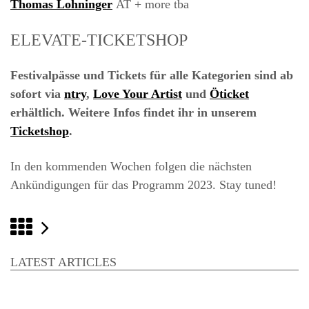
Thomas Lohninger
AT
+ more tba
ELEVATE-TICKETSHOP
Festivalpässe und Tickets für alle Kategorien sind ab
sofort via
ntry
,
Love Your Artist
und
Öticket
erhältlich. Weitere Infos findet ihr in unserem
Ticketshop
.
In den kommenden Wochen folgen die nächsten
Ankündigungen für das Programm 2023. Stay tuned!
Zurück
Start
des
LATEST ARTICLES
Early