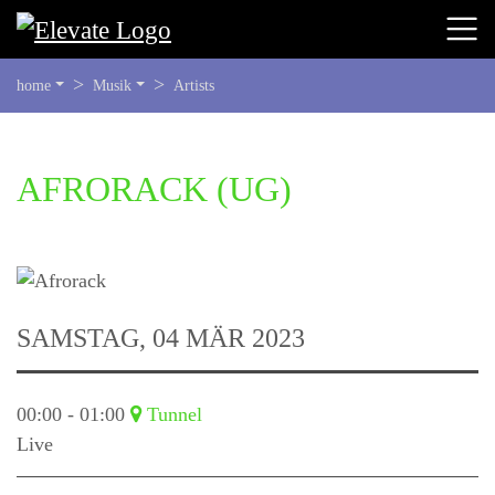
SIE
home
Musik
Artists
BEFINDEN
SICH
HIER:
BEGINN
AFRORACK
(UG)
DES
SEITENBEREICHS:
INHALT
SAMSTAG, 04 MÄR 2023
00:00 - 01:00
Tunnel
Live