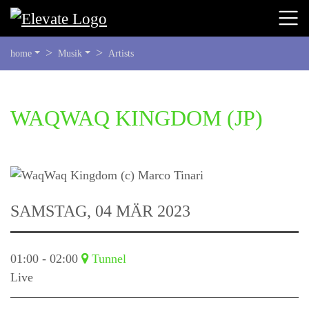
SIE
home
Musik
Artists
BEFINDEN
SICH
HIER:
BEGINN
WAQWAQ KINGDOM
(JP)
DES
SEITENBEREICHS:
INHALT
SAMSTAG, 04 MÄR 2023
01:00 - 02:00
Tunnel
Live