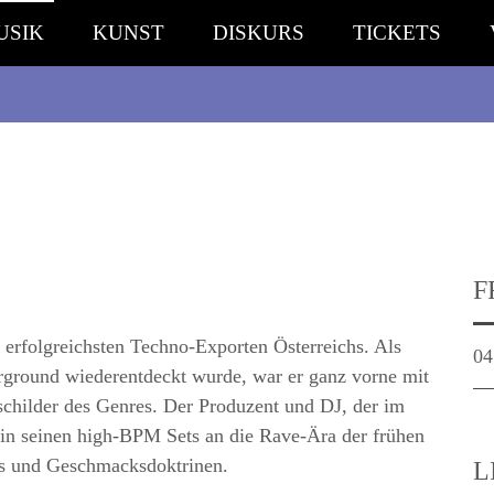
USIK
KUNST
DISKURS
TICKETS
F
 erfolgreichsten Techno-Exporten Österreichs. Als
04
ground wiederentdeckt wurde, war er ganz vorne mit
eschilder des Genres. Der Produzent und DJ, der im
t in seinen high-BPM Sets an die Rave-Ära der frühen
ts und Geschmacksdoktrinen.
L