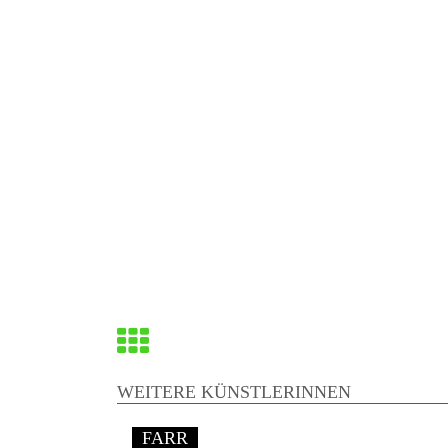
Zurück
zur
WEITERE KÜNSTLERINNEN
Übersicht
FARR