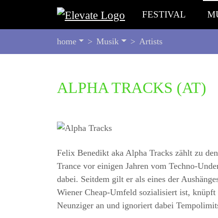
FESTIVAL
M
SIE
home
Musik
Artists
BEFINDEN
SICH
HIER:
BEGINN
ALPHA TRACKS
(AT)
DES
SEITENBEREICHS:
INHALT
Felix Benedikt aka Alpha Tracks zählt zu den
Trance vor einigen Jahren vom Techno-Under
dabei. Seitdem gilt er als eines der Aushäng
Wiener Cheap-Umfeld sozialisiert ist, knüpf
Neunziger an und ignoriert dabei Tempolimi