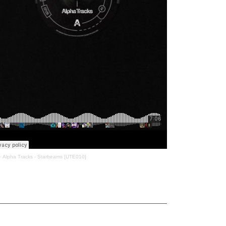
·
Alpha Tracks - Starbeams [UTE010]