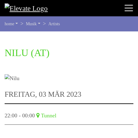
SIE
home
Musik
Artists
BEFINDEN
SICH
HIER:
BEGINN
NILU
(AT)
DES
SEITENBEREICHS:
INHALT
FREITAG, 03 MÄR 2023
22:00 - 00:00
Tunnel