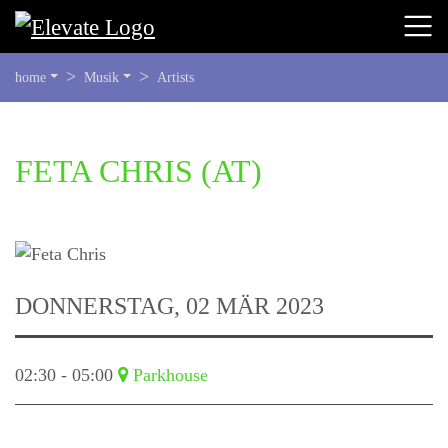
SIE
home
Musik
Artists
BEFINDEN
SICH
HIER:
BEGINN
FETA CHRIS
(AT)
DES
SEITENBEREICHS:
INHALT
DONNERSTAG, 02 MÄR 2023
02:30 - 05:00
Parkhouse