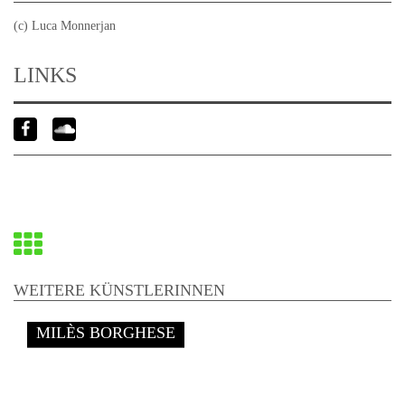
(c) Luca Monnerjan
LINKS
Zurück
zur
WEITERE KÜNSTLERINNEN
Übersicht
MILÈS BORGHESE
Ende
dieses