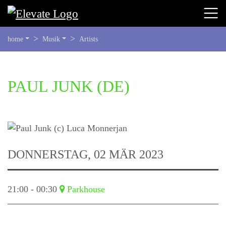
SIE
home
Musik
Artists
BEFINDEN
SICH
HIER:
BEGINN
PAUL JUNK
(DE)
DES
SEITENBEREICHS:
INHALT
DONNERSTAG, 02 MÄR 2023
21:00 - 00:30
Parkhouse