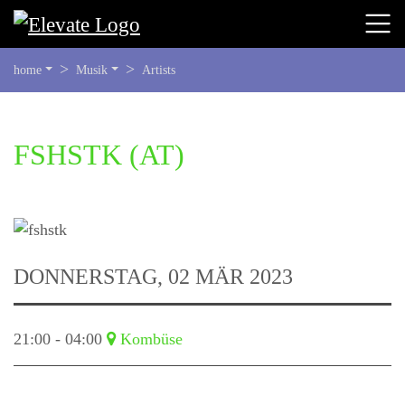
SIE
home
Musik
Artists
BEFINDEN
SICH
HIER:
BEGINN
FSHSTK
(AT)
DES
SEITENBEREICHS:
INHALT
DONNERSTAG, 02 MÄR 2023
21:00 - 04:00
Kombüse