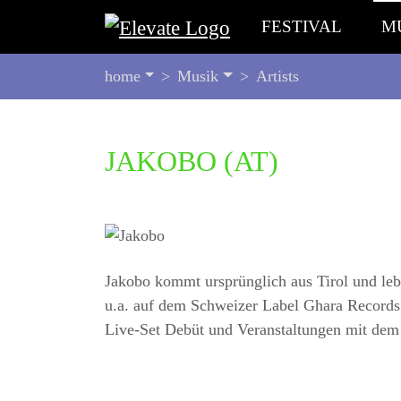
FESTIVAL
M
SIE
home
Musik
Artists
BEFINDEN
SICH
HIER:
BEGINN
JAKOBO
(AT)
DES
SEITENBEREICHS:
INHALT
Jakobo kommt ursprünglich aus Tirol und lebt 
u.a. auf dem Schweizer Label Ghara Records 
Live-Set Debüt und Veranstaltungen mit dem