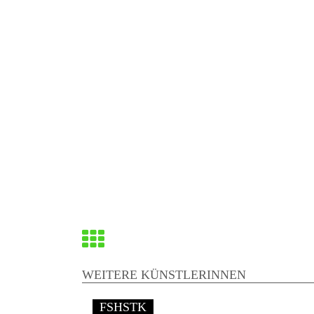
Zurück
zur
WEITERE KÜNSTLERINNEN
Übersicht
FSHSTK