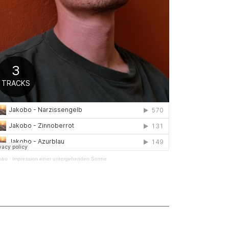
obo
·
Impression einer untergehenden Sonne